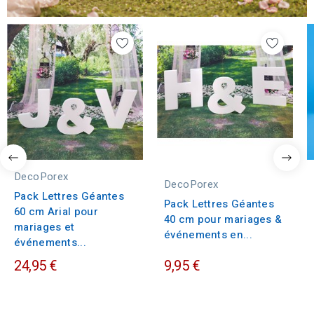
DecoPorex
DecoPorex
Pack Lettres Géantes
Pack Lettres Géantes
60 cm Arial pour
40 cm pour mariages &
mariages et
événements en...
événements...
24,95 €
9,95 €