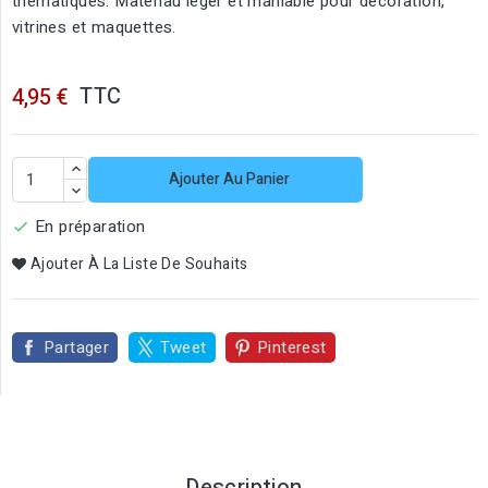
thématiques. Matériau léger et maniable pour décoration,
vitrines et maquettes.
TTC
4,95 €
Ajouter Au Panier
En préparation

Ajouter À La Liste De Souhaits
Partager
Tweet
Pinterest
Description