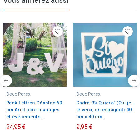
Vous aimerez aussi
DecoPorex
DecoPorex
Pack Lettres Géantes 60
Cadre "Si Quiero" (Oui je
cm Arial pour mariages
le veux, en espagnol) 40
et événements...
cm x 40 cm...
24,95 €
9,95 €