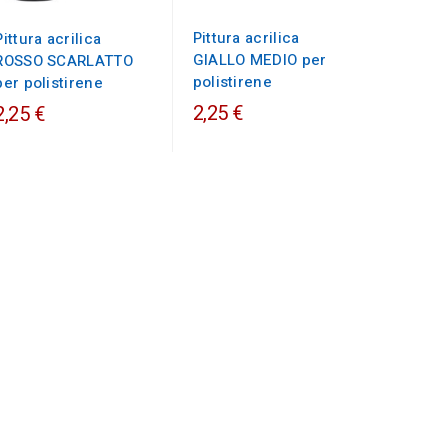
Pittura acrilica
Pittura acrilica
GIALLO MEDIO per
ROSSO SCARLATTO
polistirene
per polistirene
2,25 €
2,25 €