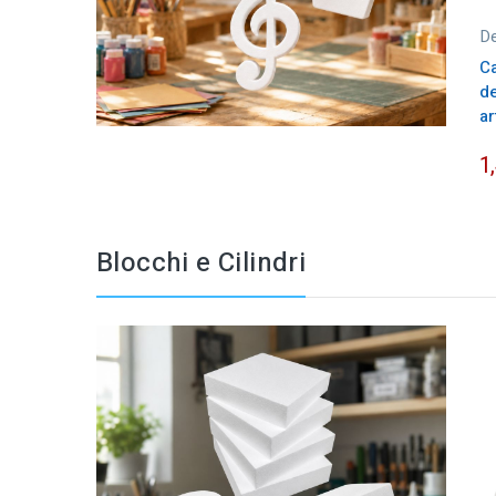
D
Ca
d
ar
1
Blocchi e Cilindri