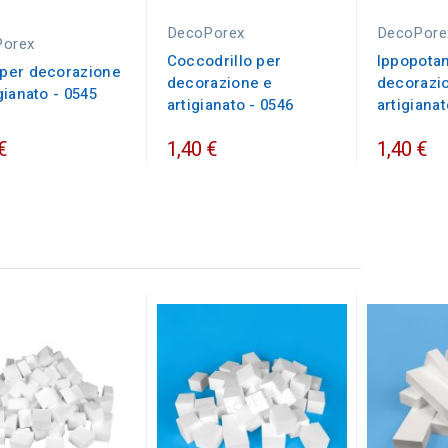
DecoPorex
DecoPore
Porex
Coccodrillo per
Ippopota
per decorazione
decorazione e
decorazi
gianato - 0545
artigianato - 0546
artigianat
€
1,40 €
1,40 €