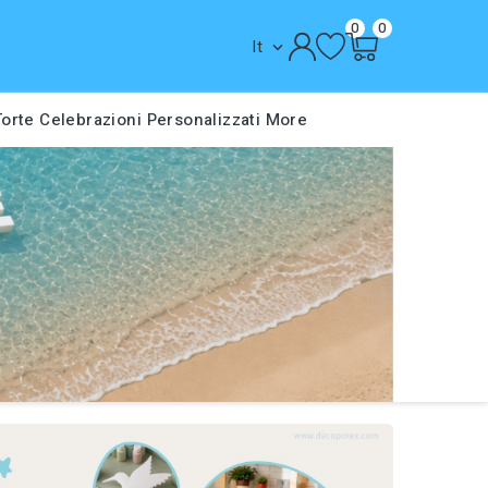
0
0
It

Torte
Celebrazioni
Personalizzati
More