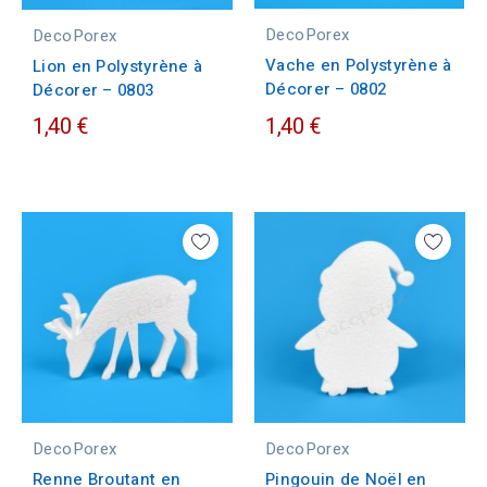
DecoPorex
DecoPorex
Vache en Polystyrène à
Lion en Polystyrène à
Décorer – 0802
Décorer – 0803
1,40 €
1,40 €
DecoPorex
DecoPorex
Renne Broutant en
Pingouin de Noël en