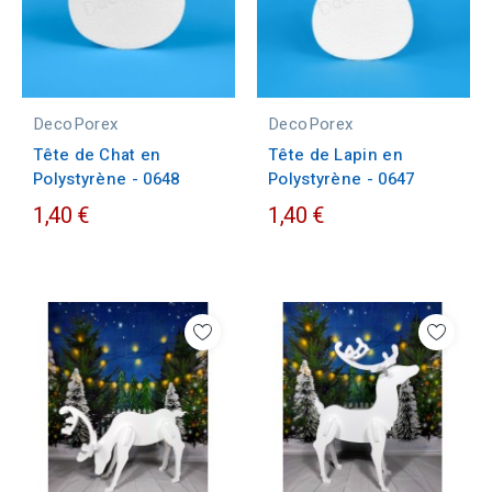
DecoPorex
DecoPorex
Tête de Chat en
Tête de Lapin en
Polystyrène - 0648
Polystyrène - 0647
1,40 €
1,40 €