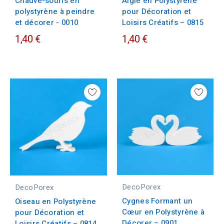
Chauve-souris en
Aigle en Polystyrène
polystyrène à peindre
pour Décoration et
et décorer - 0010
Loisirs Créatifs – 0815
1,40 €
1,40 €
DecoPorex
DecoPorex
Cygnes Formant un
Oiseau en Polystyrène
Cœur en Polystyrène à
pour Décoration et
Décorer – 0901
Loisirs Créatifs – 0814