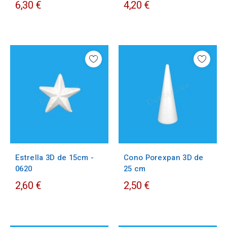
6,30 €
4,20 €
Estrella 3D de 15cm -
Cono Porexpan 3D de
0620
25 cm
2,60 €
2,50 €