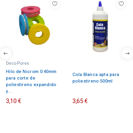
DecoPorex
Hilo de Nicrom 0.40mm
Cola Blanca apta para
para corte de
poliestireno 500ml
poliestireno expandido
y...
3,10 €
3,65 €