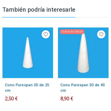
También podría interesarle
Fuera de stock
Cono Porexpan 3D de 25
Cono Porexpan 3D de 40
cm
cm
2,50 €
8,90 €