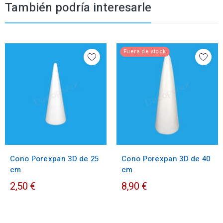
También podría interesarle
Fuera de stock
Cono Porexpan 3D de 25
Cono Porexpan 3D de 40
cm
cm
2,50 €
8,90 €