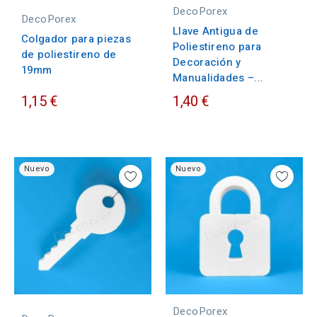
DecoPorex
DecoPorex
Llave Antigua de
Colgador para piezas
Poliestireno para
de poliestireno de
Decoración y
19mm
Manualidades –...
1,15 €
1,40 €
Nuevo
Nuevo
DecoPorex