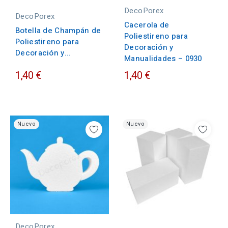
DecoPorex
DecoPorex
Cacerola de
Botella de Champán de
Poliestireno para
Poliestireno para
Decoración y
Decoración y...
Manualidades – 0930
1,40 €
1,40 €
Nuevo
Nuevo
DecoPorex