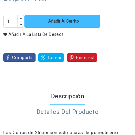
Añadir Al Carrito
Añadir A La Lista De Deseos
Compartir
Tuitear
Pinterest
Descripción
Detalles Del Producto
Los C
onos de 25 cm
son estructuras de
poliestireno