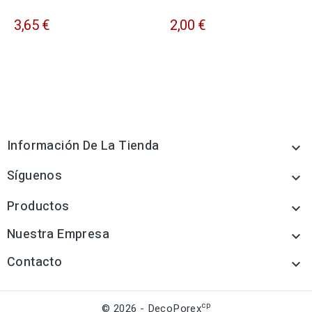
3,65 €
2,00 €
Información De La Tienda

Síguenos

Productos

Nuestra Empresa

Contacto

cp
© 2026 - DecoPorex