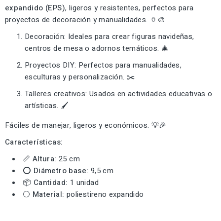
expandido (EPS)
, ligeros y resistentes, perfectos para
proyectos de decoración y manualidades. 🏺🎨
Decoración: Ideales para crear figuras navideñas,
centros de mesa o adornos temáticos. 🎄
Proyectos DIY: Perfectos para manualidades,
esculturas y personalización. ✂️
Talleres creativos: Usados en actividades educativas o
artísticas. 🖌️
Fáciles de manejar, ligeros y económicos. 💡🎉
Características:
📏
Altura:
25 cm
⭕
Diámetro base:
9,5 cm
📦
Cantidad:
1 unidad
⚪
Material:
poliestireno expandido