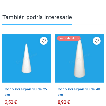
También podría interesarle
Fuera de stock
Cono Porexpan 3D de 25
Cono Porexpan 3D de 40
cm
cm
2,50 €
8,90 €