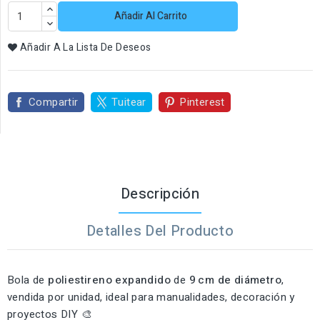
Añadir Al Carrito
Añadir A La Lista De Deseos
Compartir
Tuitear
Pinterest
Descripción
Detalles Del Producto
Bola de
poliestireno expandido
de
9 cm de diámetro
,
vendida por unidad, ideal para manualidades, decoración y
proyectos DIY 🎨