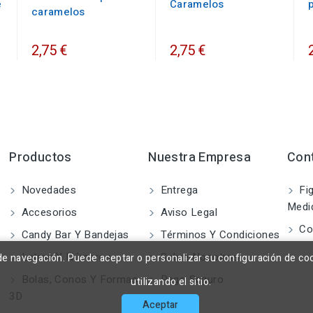
e
Caramelos
caramelos
2,75 €
2,75 €
Productos
Nuestra Empresa
Con
Novedades
Entrega
Fig
Medi
Accesorios
Aviso Legal
Co
Candy Bar Y Bandejas
Términos Y Condiciones
Letras Y Números
Sobre Nosotros
a de navegación. Puede aceptar o personalizar su configuración de co
Bolas, Conos Y Formas
Pago Seguro
utilizando el sitio.
3D
Aceptar