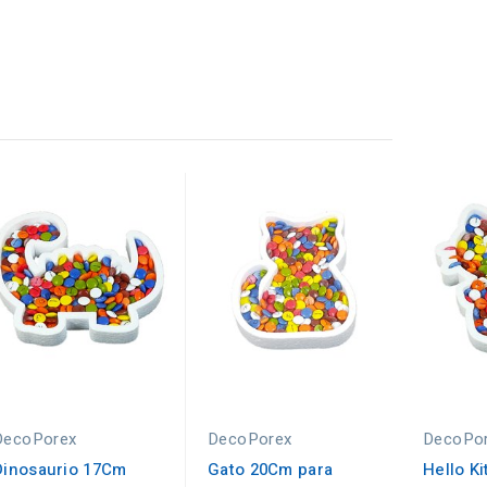
DecoPorex
DecoPorex
DecoPo
Dinosaurio 17Cm
Gato 20Cm para
Hello K