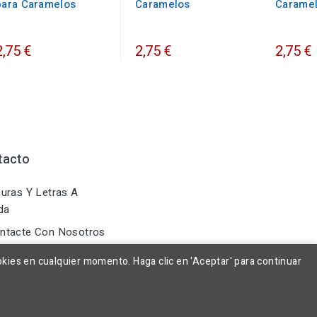
para Caramelos
Caramelos
Carame
2,75 €
2,75 €
2,75 €
tacto
uras Y Letras A
da
ntacte Con Nosotros
okies en cualquier momento. Haga clic en 'Aceptar' para continuar