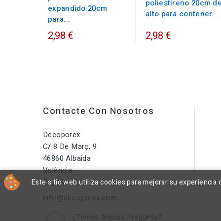
poliestireno 20cm d
expandido 20cm
alto para contener...
para...
2,98 €
2,98 €
Contacte Con Nosotros
Decoporex
C/ 8 De Març, 9
46860 Albaida
València
España
Este sitio web utiliza cookies para mejorar su experienci
info@decoporex.com
¿Tienes Alguna Pregunta?