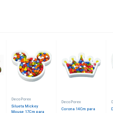
DecoPorex
DecoPorex
Silueta Mickey
Corona 14Cm para
Mouse 17Cm para