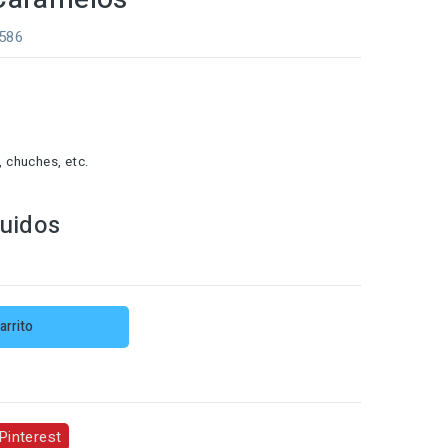
0586
, chuches, etc.
luidos
arrito
Pinterest