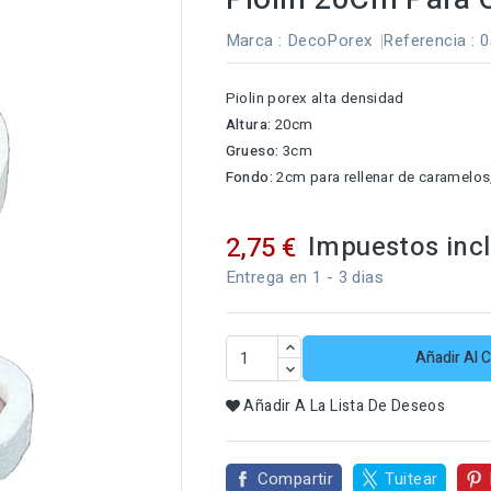
Marca :
DecoPorex
Referencia
: 
Piolin porex alta densidad
Altura:
20cm
Grueso:
3cm
Fondo:
2cm para rellenar de caramelos
Impuestos inc
2,75 €
Entrega en 1 - 3 dias
Añadir Al C
Añadir A La Lista De Deseos
Compartir
Tuitear