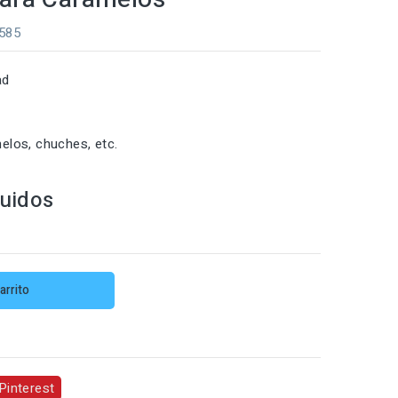
0585
ad
elos, chuches, etc.
luidos
arrito
Pinterest