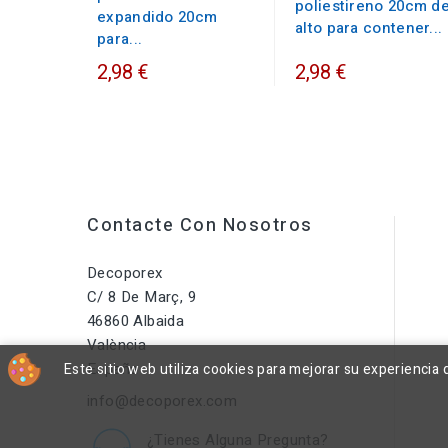
poliestireno 20cm d
expandido 20cm
alto para contener...
para...
2,98 €
2,98 €
Contacte Con Nosotros
Decoporex
C/ 8 De Març, 9
46860 Albaida
València
España
Este sitio web utiliza cookies para mejorar su experienci
info@decoporex.com
¿Tienes Alguna Pregunta?