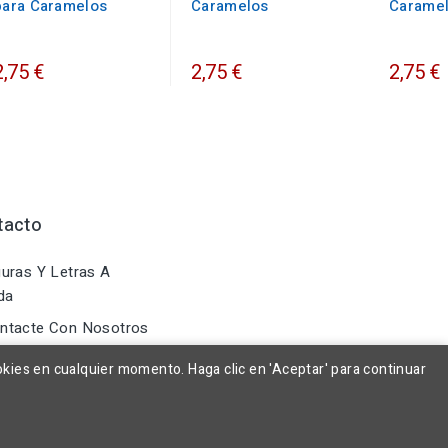
para Caramelos
Caramelos
Carame
2,75 €
2,75 €
2,75 €
tacto
uras Y Letras A
da
ntacte Con Nosotros
okies en cualquier momento. Haga clic en 'Aceptar' para continuar