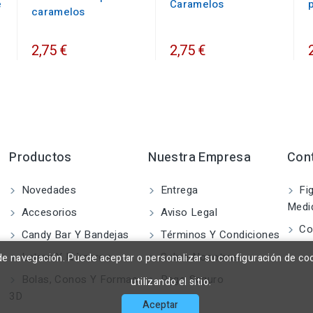
e
Caramelos
caramelos
2,75 €
2,75 €
Productos
Nuestra Empresa
Con
Novedades
Entrega
Fig
Medi
Accesorios
Aviso Legal
Co
Candy Bar Y Bandejas
Términos Y Condiciones
Letras Y Números
Sobre Nosotros
a de navegación. Puede aceptar o personalizar su configuración de co
Bolas, Conos Y Formas
Pago Seguro
utilizando el sitio.
3D
Aceptar