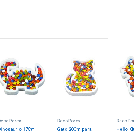
DecoPorex
DecoPorex
DecoPo
Dinosaurio 17Cm
Gato 20Cm para
Hello K