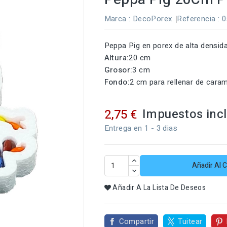
Marca :
DecoPorex
Referencia
: 
Peppa Pig en porex de alta densid
Altura:
20 cm
Grosor:
3 cm
Fondo:
2 cm para rellenar de caram
Impuestos inc
2,75 €
Entrega en 1 - 3 dias
Añadir Al C
Añadir A La Lista De Deseos
Compartir
Tuitear