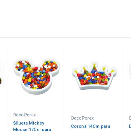
DecoPorex
DecoPorex
Silueta Mickey
Corona 14Cm para
Mouse 17Cm para