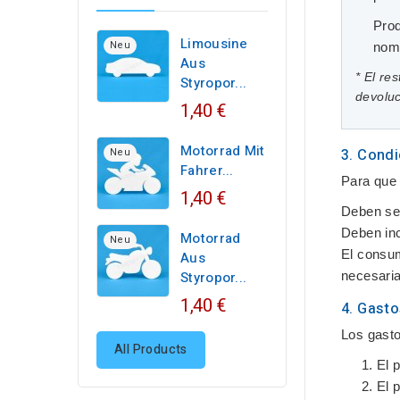
Prod
Limousine
Neu
nomb
Aus
* El re
Styropor...
devoluc
1,40 €
Motorrad Mit
Neu
3. Condi
Fahrer...
Para que 
1,40 €
Deben ser
Deben inc
Motorrad
Neu
El consum
Aus
Styropor...
necesaria
1,40 €
4. Gasto
Los gasto
All Products
El p
El 