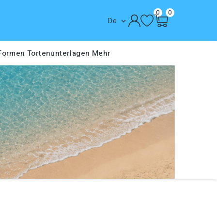
0
0
De

 Formen
Tortenunterlagen
Mehr