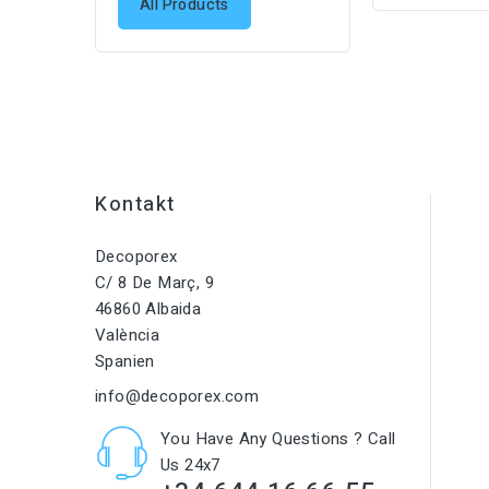
All Products
Kontakt
Decoporex
C/ 8 De Març, 9
46860 Albaida
València
Spanien
info@decoporex.com
You Have Any Questions ? Call
Us 24x7