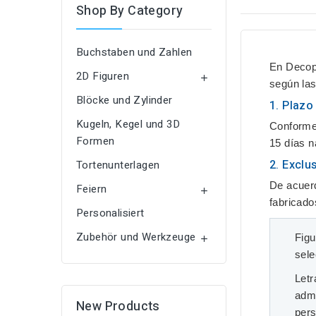
Shop By Category
Buchstaben und Zahlen
En
Decop
2D Figuren

según las
Blöcke und Zylinder
1. Plazo
Kugeln, Kegel und 3D
Conforme 
Formen
15 días n
2. Excl
Tortenunterlagen
De acuerd
Feiern

fabricado
Personalisiert
Zubehör und Werkzeuge
Figu

sele
Let
admi
New Products
pers