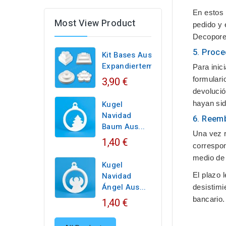
En estos 
Most View Product
pedido y 
Decoporex
5. Proc
Kit Bases Aus
Expandiertem...
Para inic
3,90 €
formulario
devoluci
Kugel
hayan sid
Navidad
6. Reem
Baum Aus...
Una vez r
1,40 €
correspon
medio de
Kugel
Navidad
El plazo 
Ángel Aus...
desistimi
bancario.
1,40 €