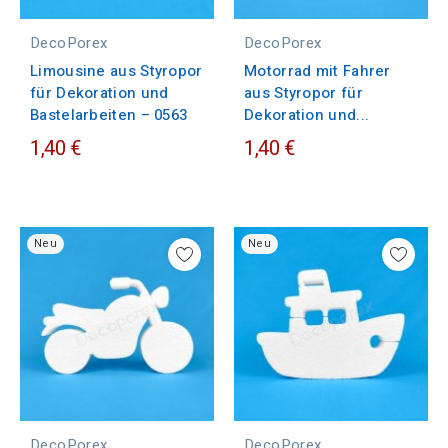
DecoPorex
DecoPorex
Limousine aus Styropor
Motorrad mit Fahrer
für Dekoration und
aus Styropor für
Bastelarbeiten – 0563
Dekoration und...
1,40 €
1,40 €
Neu
Neu
DecoPorex
DecoPorex