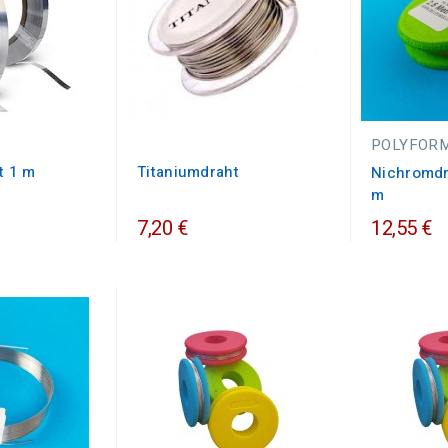
POLYFOR
t 1 m
Titaniumdraht
Nichromdr
m
7,20 €
12,55 €