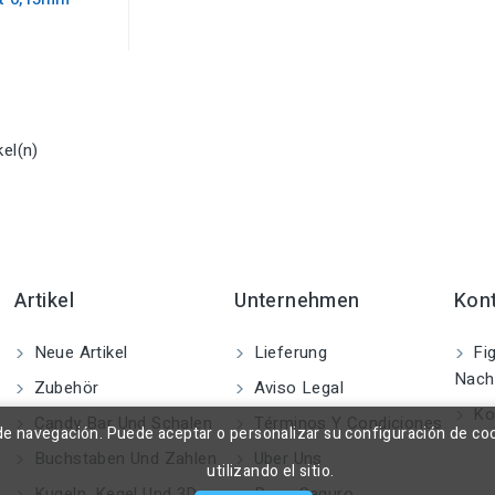
kel(n)
Artikel
Unternehmen
Kon
Neue Artikel
Lieferung
Fig
Nach
Zubehör
Aviso Legal
Kon
Candy Bar Und Schalen
Términos Y Condiciones
a de navegación. Puede aceptar o personalizar su configuración de co
Buchstaben Und Zahlen
Uber Uns
utilizando el sitio.
Kugeln, Kegel Und 3D
Pago Seguro