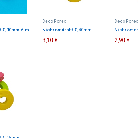
DecoPorex
DecoPore
t 0,90mm 6 m
Nichromdraht 0,40mm
Nichromdr
3,10 €
2,90 €
t 0,15mm