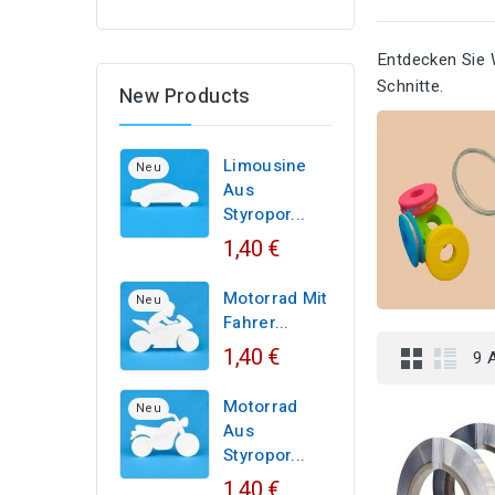
Entdecken Sie 
Schnitte.
New Products
Limousine
Neu
Aus
Styropor...
1,40 €
Motorrad Mit
Neu
Fahrer...
1,40 €
9 
Motorrad
Neu
Aus
Styropor...
1,40 €