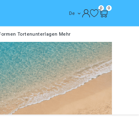
0
0
De

 Formen
Tortenunterlagen
Mehr