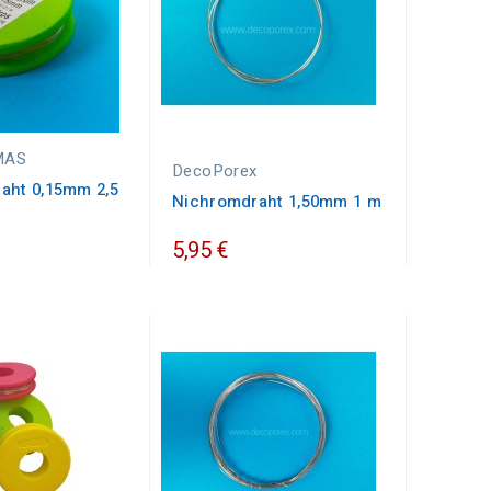
MAS
DecoPorex
aht 0,15mm 2,5
Nichromdraht 1,50mm 1 m
5,95 €