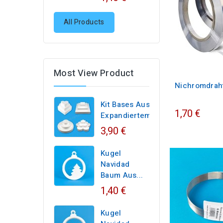
All Products
Most View Product
Nichromdrah
Kit Bases Aus
1,70 €
Expandiertem...
3,90 €
Kugel
Navidad
Baum Aus...
1,40 €
Kugel