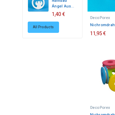
Navidad
Ángel Aus...
1,40 €
DecoPorex
Nichromdrah
All Products
11,95 €
DecoPorex
Nichromdrah