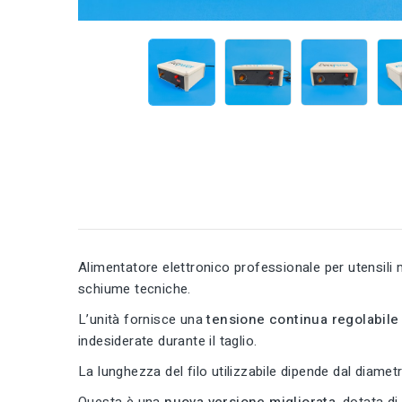
Alimentatore elettronico professionale per utensili m
schiume tecniche.
L’unità fornisce una
tensione continua regolabile
indesiderate durante il taglio.
La lunghezza del filo utilizzabile dipende dal diame
Questa è una
nuova versione migliorata
, dotata d