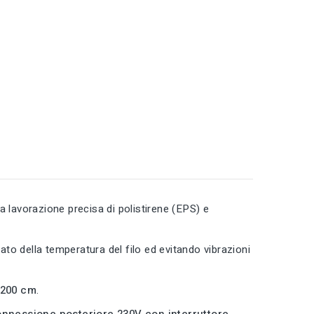
a lavorazione precisa di polistirene (EPS) e
o della temperatura del filo ed evitando vibrazioni
 200 cm
.
nnessione posteriore 230V con interruttore