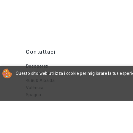
Contattaci
Decoporex
C/ 8 De Març, 9
Questo sito web utilizza i cookie per migliorare la tua esper
46860 Albaida
València
Spagna
info@decoporex.com
Hai Una Domanda? Chiamaci O
Inviaci Un'e-Mail
+34 644 16 66 55