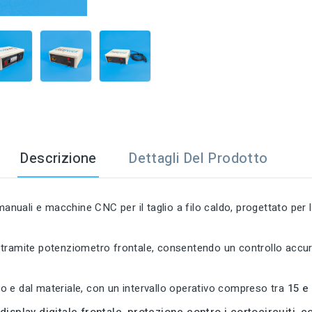

Descrizione
Dettagli Del Prodotto
anuali e macchine CNC per il taglio a filo caldo, progettato per l
tramite potenziometro frontale, consentendo un controllo accurat
tro e dal materiale, con un intervallo operativo compreso tra
15 e
i
display digitale frontale
,
protezione contro i cortocircuiti
,
co