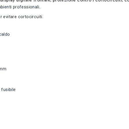
mbienti professionali.
r evitare cortocircuiti.
 caldo
5 mm
fusibile