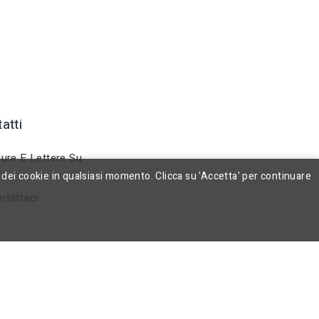
atti
ure E Lettere Su
ra
 dei cookie in qualsiasi momento. Clicca su 'Accetta' per continuare
tattaci