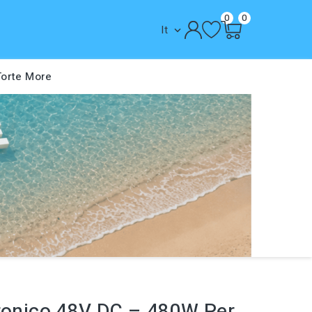
0
0
It

Torte
More
tronico 48V DC – 480W Per