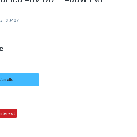
o
: 20407
e
Carrello
nterest