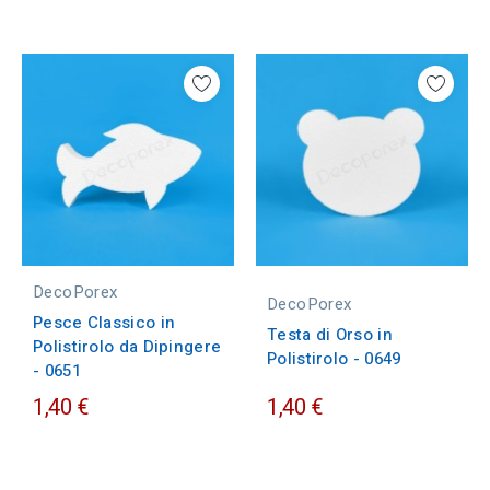
DecoPorex
DecoPorex
Pesce Classico in
Testa di Orso in
Polistirolo da Dipingere
Polistirolo - 0649
- 0651
1,40 €
1,40 €