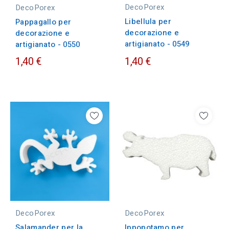
DecoPorex
DecoPorex
Libellula per
Pappagallo per
decorazione e
decorazione e
artigianato - 0549
artigianato - 0550
1,40 €
1,40 €
DecoPorex
DecoPorex
Salamander per la
Ippopotamo per