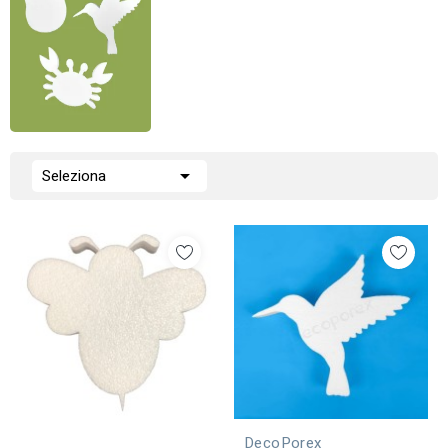

Seleziona
DecoPorex