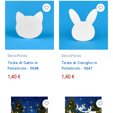
DecoPorex
DecoPorex
Testa di Gatto in
Testa di Coniglio in
Polistirolo - 0648
Polistirolo - 0647
1,40 €
1,40 €