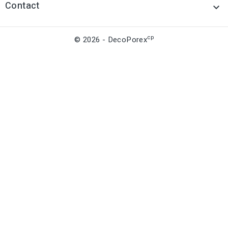
Contact

cp
© 2026 - DecoPorex