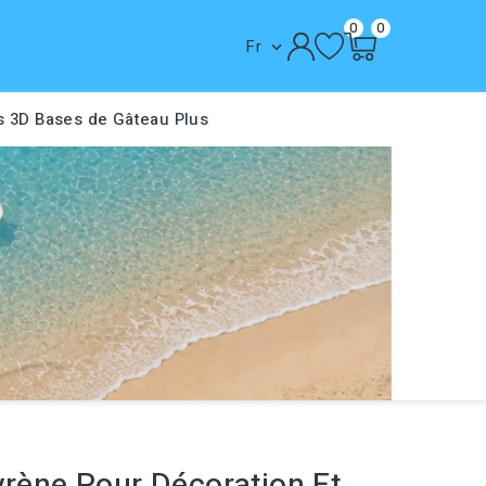
0
0
Fr

s 3D
Bases de Gâteau
Plus
yrène Pour Décoration Et