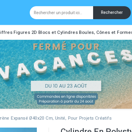
Rechercher
iffres
Figures 2D
Blocs et Cylindres
Boules, Cônes et Forme
yrène Expansé Ø40x20 Cm, Unité, Pour Projets Créatifs
Cylindre En Polys