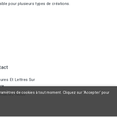
xible pour plusieurs types de créations.
tact
ures Et Lettres Sur
re
aramètres de cookies à tout moment. Cliquez sur 'Accepter' pour
ntactez-Nous