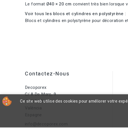
Le format
Ø40 × 20 cm
convient très bien lorsque v
Voir tous les blocs et cylindres en polystyrène :
Blocs et cylindres en polystyrène pour décoration et 
Contactez-Nous
Decoporex
C/ 8 De Març, 9
46860 Albaida
Ce site web utilise des cookies pour améliorer votre exp
València
Espagne
info@decoporex.com