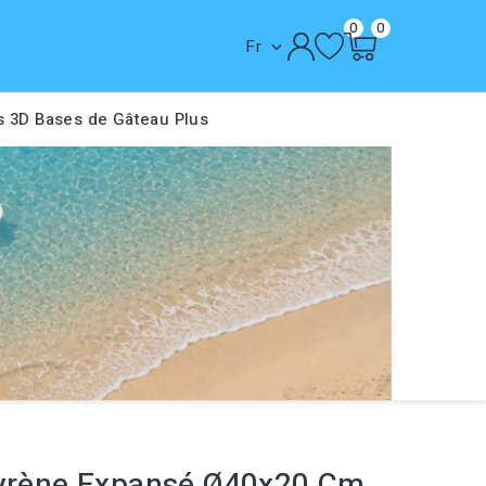
0
0
Fr

s 3D
Bases de Gâteau
Plus
tyrène Expansé Ø40x20 Cm,