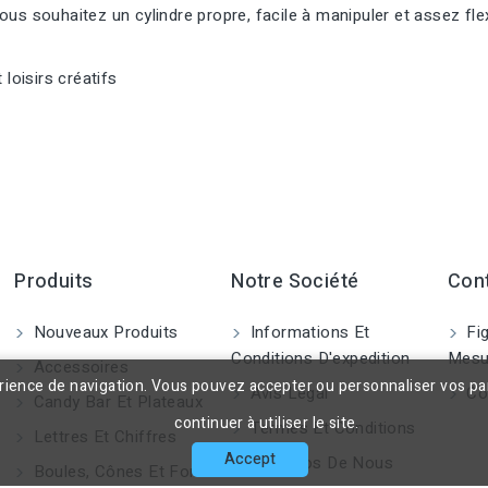
ous souhaitez un cylindre propre, facile à manipuler et assez fle
loisirs créatifs
Produits
Notre Société
Con
Nouveaux Produits
Informations Et
Fig
Conditions D'expedition
Mesu
Accessoires
érience de navigation. Vous pouvez accepter ou personnaliser vos p
Avis Légal
Co
Candy Bar Et Plateaux
continuer à utiliser le site.
Termes Et Conditions
Lettres Et Chiffres
Accept
A Propos De Nous
Boules, Cônes Et Formes