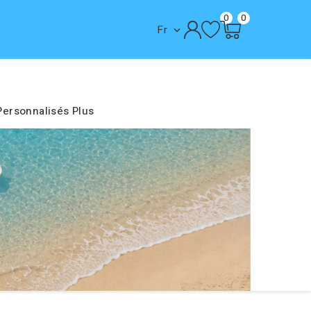
0
0
Fr

Personnalisés
Plus