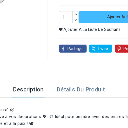

Ajouter Au 
Ajouter À La Liste De Souhaits
Partager
Tweet
Pi
Description
Détails Du Produit
ansé 🌿.
ive à vos décorations 💖. 🎨 Idéal pour peindre avec des encres à 
t à la paix ! 🕊️