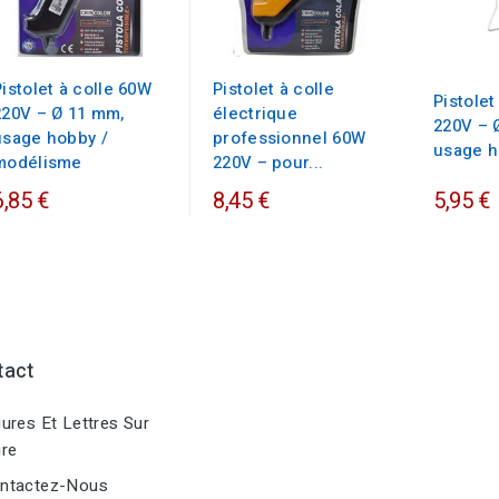
Pistolet à colle 60W
Pistolet à colle
Pistolet
220V – Ø 11 mm,
électrique
220V – 
usage hobby /
professionnel 60W
usage 
modélisme
220V – pour...
6,85 €
8,45 €
5,95 €
tact
ures Et Lettres Sur
re
ntactez-Nous