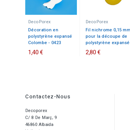
DecoPorex
DecoPorex
Décoration en
Fil nichrome 0,15 m
polystyrène expansé
pour la découpe de
Colombe - 0423
polystyrène expansé
1,40 €
2,80 €
Contactez-Nous
Decoporex
C/ 8 De Març, 9
46860 Albaida