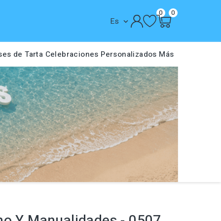
0
0
Es

ses de Tarta
Celebraciones
Personalizados
Más
no Y Manualidades - 0507