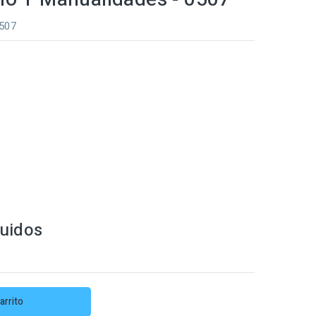
0507
luidos
arrito