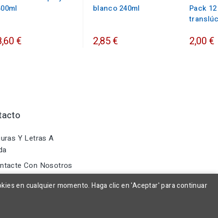
400ml
blanco 240ml
Pack 12
translú
8,60 €
2,85 €
2,00 €
tacto
uras Y Letras A
da
ntacte Con Nosotros
okies en cualquier momento. Haga clic en 'Aceptar' para continuar