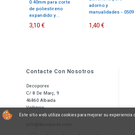
0.40mm para corte
adorno y
de poliestireno
manualidades - 0509
expandido y...
3,10 €
1,40 €
Contacte Con Nosotros
Decoporex
C/ 8 De Març, 9
46860 Albaida
València
España
Este sitio web utiliza cookies para mejorar su experienci
info@decoporex.com