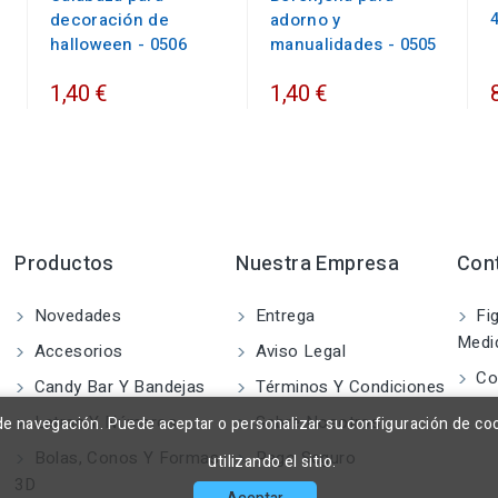
decoración de
adorno y
halloween - 0506
manualidades - 0505
1,40 €
1,40 €
Productos
Nuestra Empresa
Con
Novedades
Entrega
Fig
Medi
Accesorios
Aviso Legal
Co
Candy Bar Y Bandejas
Términos Y Condiciones
Letras Y Números
Sobre Nosotros
a de navegación. Puede aceptar o personalizar su configuración de co
Bolas, Conos Y Formas
Pago Seguro
utilizando el sitio.
3D