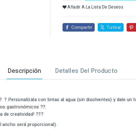

Añadir A La Lista De Deseos
Compartir
Tuitear
Descripción
Detalles Del Producto
. ? Personalízala con tintas al agua (sin disolventes) y dale un t
tos gastronómicos ??️.
a de creatividad! ?‍??
l ancho será proporcional).