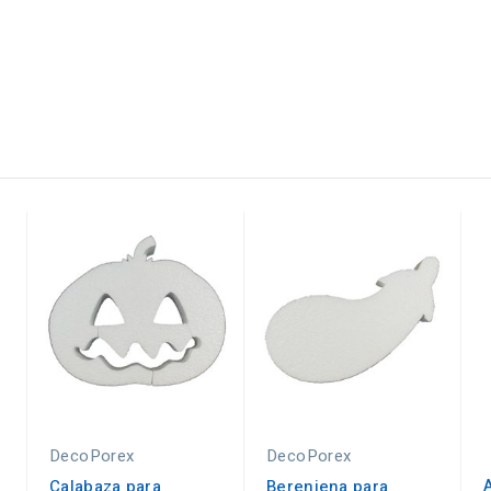
DecoPorex
DecoPorex
Calabaza para
Berenjena para