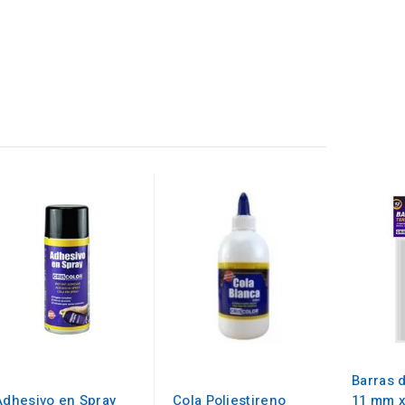
Barras 
Adhesivo en Spray
Cola Poliestireno
11 mm x