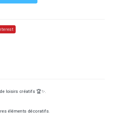
nterest
e loisirs créatifs 🏆✨.
tres éléments décoratifs.