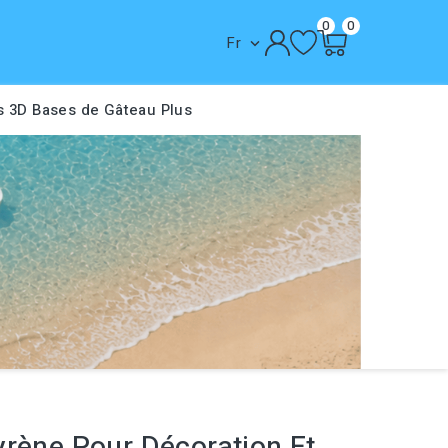
0
0
Fr

s 3D
Bases de Gâteau
Plus
yrène Pour Décoration Et