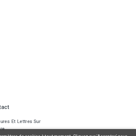
tact
ures Et Lettres Sur
re