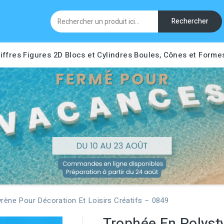
Rechercher
iffres
Figures 2D
Blocs et Cylindres
Boules, Cônes et Forme
rène Pour Décoration Et Loisirs Créatifs – 0849
Trophée En Polyst