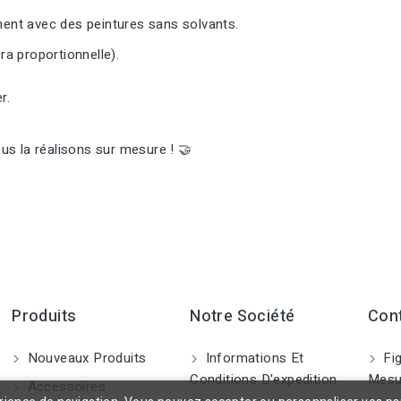
ement avec des peintures sans solvants.
ra proportionnelle).
r.
s la réalisons sur mesure ! 🤝
Produits
Notre Société
Con
Nouveaux Produits
Informations Et
Fig
Conditions D'expedition
Mesu
Accessoires