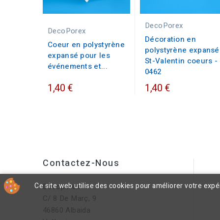
DecoPorex
DecoPorex
Décoration en
Coeur en polystyrène
polystyrène expansé
expansé pour les
St-Valentin coeurs -
événements et...
0462
1,40 €
1,40 €
Contactez-Nous
Ce site web utilise des cookies pour améliorer votre exp
Decoporex
C/ 8 De Març, 9
46860 Albaida