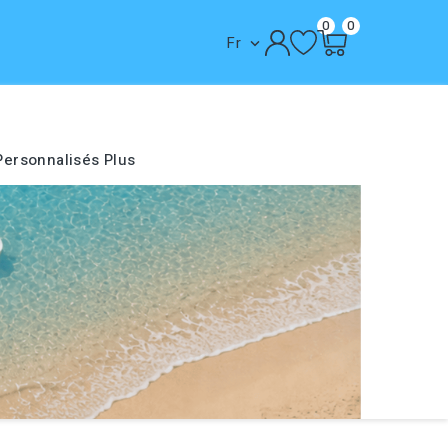
0
0
Fr

Personnalisés
Plus