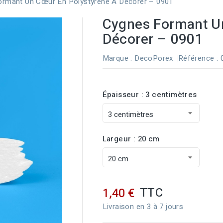
rmant Un Cœur En Polystyrène À Décorer – 0901
Cygnes Formant U
Décorer – 0901
Marque :
DecoPorex
Référence
:
Épaisseur : 3 centimètres
Largeur : 20 cm
TTC
1,40 €
Livraison en 3 à 7 jours