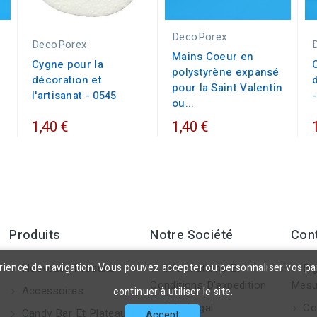
DecoPorex
DecoPorex
Mains Coeur en
Cygne pour la
polystyrène expansé
décoration et
pour la Saint Valentin
l'artisanat - 0545
ou...
1,40 €
1,40 €
Produits
Notre Société
Con
érience de navigation. Vous pouvez accepter ou personnaliser vos p
Nouveaux Produits
Informations Et
Fig
Conditions D'expedition
Mesu
Accessoires
continuer à utiliser le site.
Avis Légal
Co
Candy Bar Et Plateaux
Accept