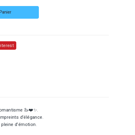
Panier
nterest
 romantisme 🦢❤️✨.
 empreints d’élégance.
 pleine d’émotion.