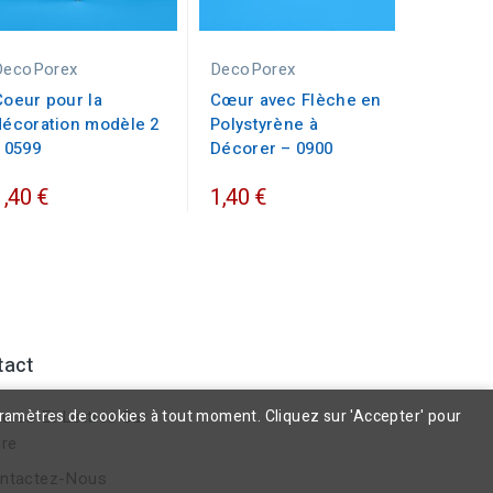
DecoPorex
DecoPorex
Coeur pour la
Cœur avec Flèche en
décoration modèle 2
Polystyrène à
- 0599
Décorer – 0900
1,40 €
1,40 €
tact
aramètres de cookies à tout moment. Cliquez sur 'Accepter' pour
ures Et Lettres Sur
re
ntactez-Nous