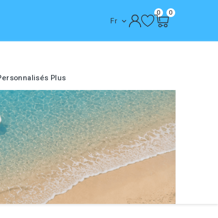
0
0
Fr

Personnalisés
Plus