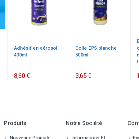
Adhésif en aérosol
Colle EPS blanche
400ml
500ml
8,60 €
3,65 €
Produits
Notre Société
Con
Nouveaux Produits
Informations Et
Fig