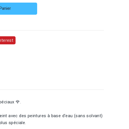
Panier
nterest
péciaux 🌹.
 peint avec des peintures à base d'eau (sans solvant)
plus spéciale.