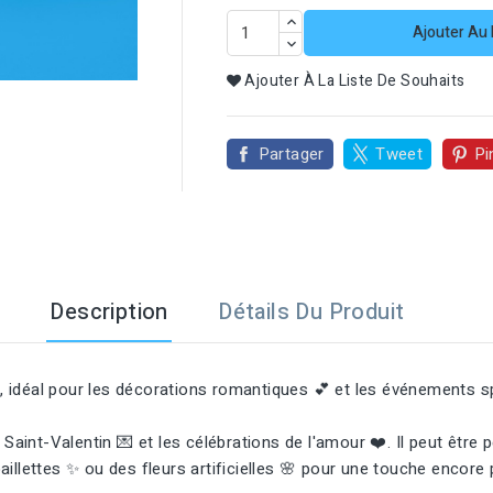
Ajouter Au 

Ajouter À La Liste De Souhaits
Partager
Tweet
Pi
Description
Détails Du Produit
, idéal pour les décorations romantiques 💕 et les événements s
a Saint-Valentin 💌 et les célébrations de l'amour ❤️. Il peut être
aillettes ✨ ou des fleurs artificielles 🌸 pour une touche encore 