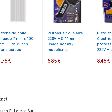
Bâtons de colle
Pistolet à colle 60W
Pistolet
chaude 7 mm x 180
220V – Ø 11 mm,
électri
mm – Lot 12 pcs
usage hobby /
profess
translucides
modélisme
220V – p
1,75 €
6,85 €
8,45 €
tact
ures Et Lettres Sur