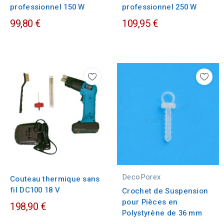
professionnel 150 W
professionnel 250 W
99,80 €
109,95 €
DecoPorex
Couteau thermique sans
fil DC100 18 V
Crochet de Suspension
pour Pièces en
198,90 €
Polystyrène de 36 mm