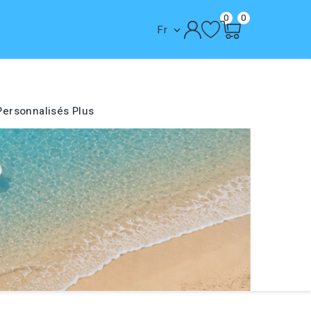
0
0
Fr

Personnalisés
Plus