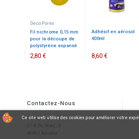
DecoPorex
Adhésif en aérosol
Fil nichrome 0,15 mm
400ml
pour la découpe de
polystyrène expansé
2,80 €
8,60 €
Contactez-Nous
Ce site web utilise des cookies pour améliorer votre exp
Decoporex
C/ 8 De Març, 9
46860 Albaida