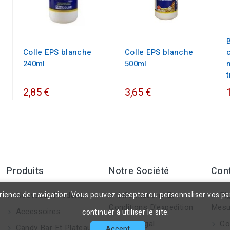
Colle EPS blanche
Colle EPS blanche
240ml
500ml
2,85 €
3,65 €
Produits
Notre Société
Con
érience de navigation. Vous pouvez accepter ou personnaliser vos p
Nouveaux Produits
Informations Et
Fig
Conditions D'expedition
Mesu
Accessoires
continuer à utiliser le site.
Avis Légal
Co
Candy Bar Et Plateaux
Accept