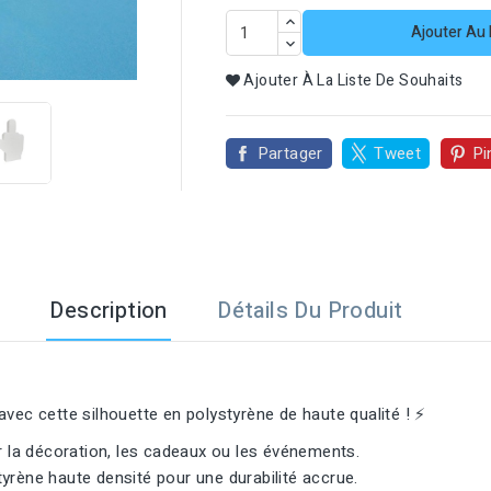
Ajouter Au 

Ajouter À La Liste De Souhaits
Partager
Tweet
Pi
Description
Détails Du Produit
vec cette silhouette en polystyrène de haute qualité ! ⚡
 la décoration, les cadeaux ou les événements.
yrène haute densité pour une durabilité accrue.