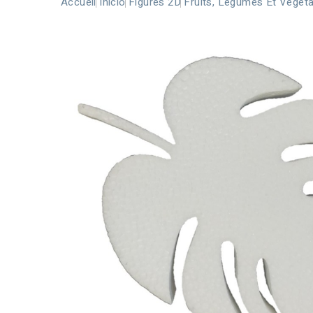
Accueil
Inicio
Figures 2D
Fruits, Légumes Et Végét