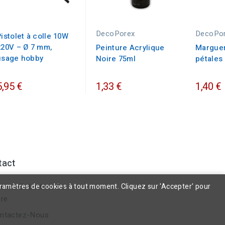
DecoPorex
DecoPo
Pistolet à colle 10W
220V – Ø 7 mm,
Peinture Acrylique
Marguer
usage hobby
Noire 75ml
pétales 
5,95 €
1,33 €
1,40 €
tact
aramètres de cookies à tout moment. Cliquez sur 'Accepter' pour
ures Et Lettres Sur
re
ntactez-Nous