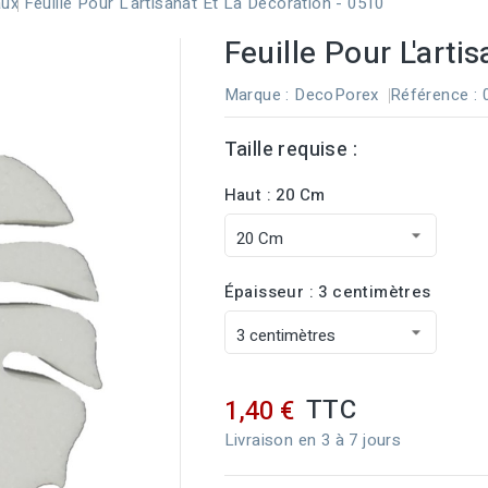
aux
Feuille Pour L'artisanat Et La Décoration - 0510
Feuille Pour L'arti
Marque :
DecoPorex
Référence
:
Taille requise :
Haut : 20 Cm
Épaisseur : 3 centimètres
TTC
1,40 €
Livraison en 3 à 7 jours