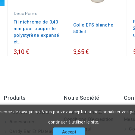
DecoPorex
Fil nichrome de 0,40
Colle EPS blanche
mm pour couper le
500ml
polystyrène expansé
et...
3,10 €
3,65 €
Produits
Notre Société
Con
érience de navigation. Vous pouvez accepter ou personnaliser vos p
Nouveaux Produits
Informations Et
Fig
Conditions D'expedition
Mesu
Accessoires
continuer à utiliser le site.
Avis Légal
Co
Candy Bar Et Plateaux
Accept