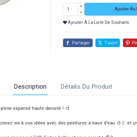
Ajouter Au 

Ajouter À La Liste De Souhaits
Partager
Tweet
Pi
Description
Détails Du Produit
styrène expansé haute densité ! 🎨
 Donnez vie à vos idées avec des peintures à base d'eau 🎨💧 et 