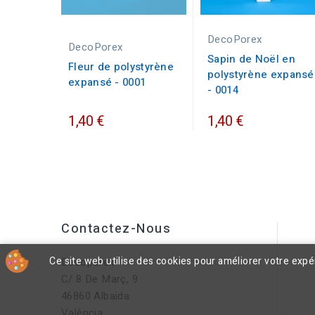
DecoPorex
DecoPorex
Sapin de Noël en
Fleur de polystyrène
polystyrène expansé
expansé - 0001
- 0014
1,40 €
1,40 €
Contactez-Nous
Ce site web utilise des cookies pour améliorer votre exp
Decoporex
C/ 8 De Març, 9
46860 Albaida
València