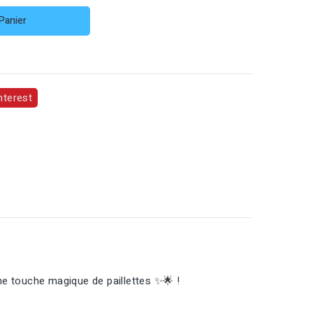
Panier
nterest
une touche magique de paillettes ✨🌟 !