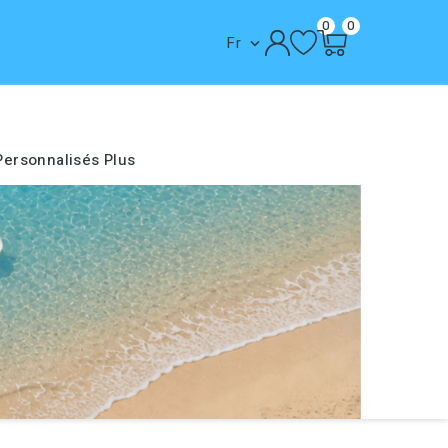
0
0
Fr

Personnalisés
Plus