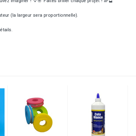
ez imaginer ! 💡🌸 Faites briller chaque projet ! 🌈🔮
eur (la largeur sera proportionnelle).
tails.