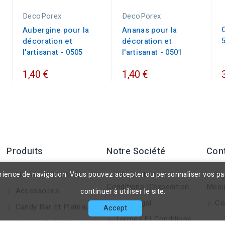
DecoPorex
DecoPorex
Aubergine pour la
Ananas pour la
décoration et
décoration et
l'artisanat - 0505
l'artisanat - 0501
1,40 €
1,40 €
Produits
Notre Société
Con
érience de navigation. Vous pouvez accepter ou personnaliser vos p
Nouveaux Produits
Informations Et
Fig
Conditions D'expedition
Mesu
Accessoires
continuer à utiliser le site.
Avis Légal
Co
Candy Bar Et Plateaux
Accept
Termes Et Conditions
Lettres Et Chiffres