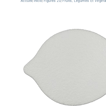
Accueil
Inicio
Figures 2D
Fruits, Légumes Et Végét