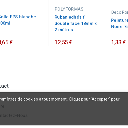
POLYFORMAS
DecoPo
Colle EPS blanche
Ruban adhésif
Peintur
500ml
double face 18mm x
Noire 7
2 mètres
3,65 €
12,55 €
1,33 €
tact
aramètres de cookies à tout moment. Cliquez sur 'Accepter' pour
ures Et Lettres Sur
re
ntactez-Nous