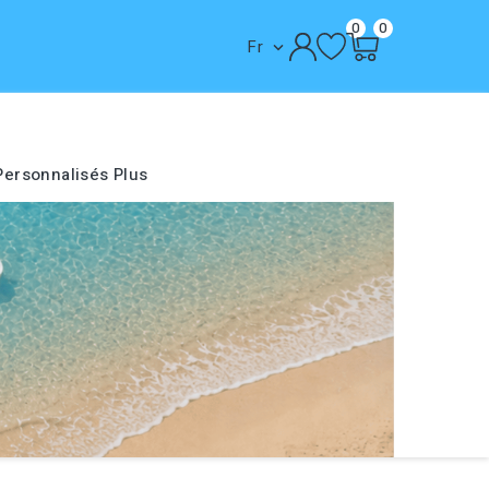
0
0
Fr

Personnalisés
Plus