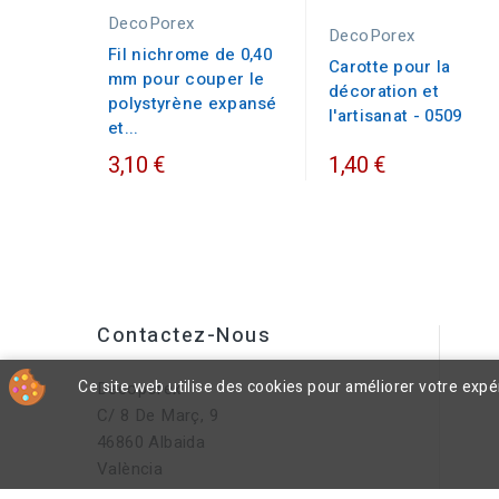
DecoPorex
DecoPorex
Fil nichrome de 0,40
Carotte pour la
mm pour couper le
décoration et
polystyrène expansé
l'artisanat - 0509
et...
3,10 €
1,40 €
Contactez-Nous
Ce site web utilise des cookies pour améliorer votre exp
Decoporex
C/ 8 De Març, 9
46860 Albaida
València
Espagne