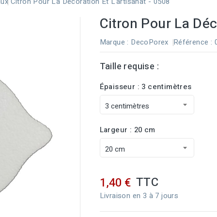
aux
Citron Pour La Décoration Et L'artisanat - 0508
Citron Pour La Déco
Marque :
DecoPorex
Référence
:
Taille requise :
Épaisseur : 3 centimètres
Largeur : 20 cm
TTC
1,40 €
Livraison en 3 à 7 jours