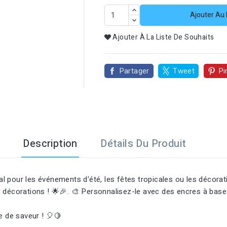
Ajouter Au 

Ajouter À La Liste De Souhaits
Partager
Tweet
Pi
Description
Détails Du Produit
l pour les événements d'été, les fêtes tropicales ou les décorat
décorations ! 🌟🎉. 🎨 Personnalisez-le avec des encres à base d'
e de saveur ! 🎈🍋