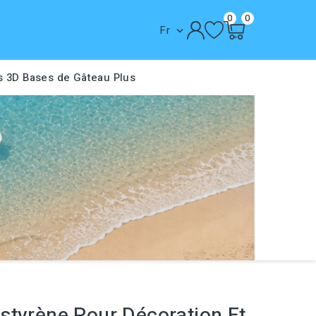
0
0
Fr

s 3D
Bases de Gâteau
Plus
styrène Pour Décoration Et