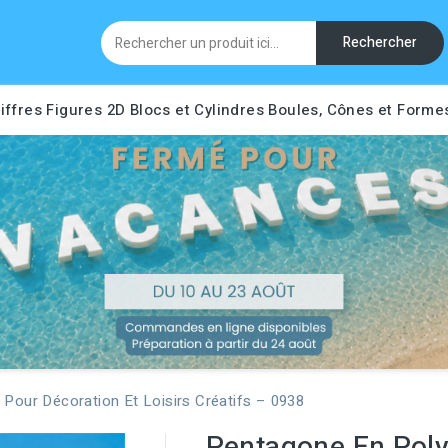
Rechercher
iffres
Figures 2D
Blocs et Cylindres
Boules, Cônes et Forme
Pour Décoration Et Loisirs Créatifs – 0938
Pentagone En Poly