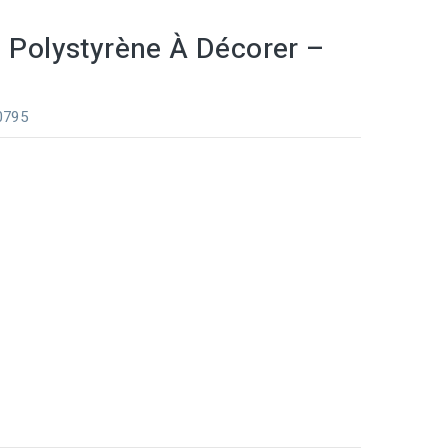
n Polystyrène À Décorer –
 0795