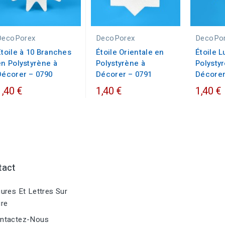
DecoPorex
DecoPorex
DecoPo
Étoile à 10 Branches
Étoile Orientale en
Étoile 
en Polystyrène à
Polystyrène à
Polysty
Décorer – 0790
Décorer – 0791
Décorer
1,40 €
1,40 €
1,40 €
tact
ures Et Lettres Sur
re
ntactez-Nous