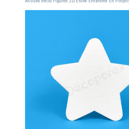
Accueil
Inicio
Figures 2D
Étoile Enfantine En Polys