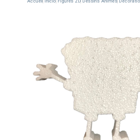
Accueil
Inicio
Figures 2D
Dessins Animés
Décorati