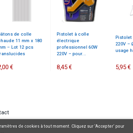
Bâtons de colle
Pistolet à colle
Pistolet
chaude 11 mm x 180
électrique
220V – 
mm – Lot 12 pcs
professionnel 60W
usage 
translucides
220V – pour...
2,00 €
8,45 €
5,95 €
tact
aramètres de cookies à tout moment. Cliquez sur 'Accepter' pour
ures Et Lettres Sur