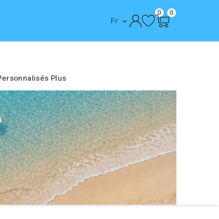
0
0
Fr

Personnalisés
Plus