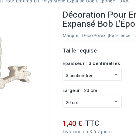
on Pour Enfants En Polystyrène Expansé Bob L'Éponge - 0430
Décoration Pour E
Expansé Bob L'Épo
Marque :
DecoPorex
Référence
:
Taille requise :
Épaisseur : 3 centimètres
Largeur : 20 cm
TTC
1,40 €
Livraison en 3 à 7 jours