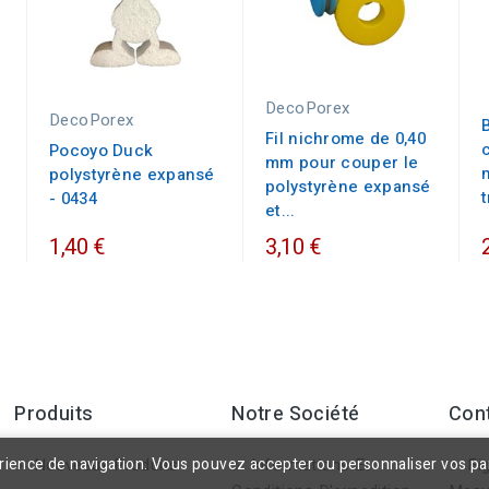
DecoPorex
DecoPorex
Fil nichrome de 0,40
Pocoyo Duck
mm pour couper le
polystyrène expansé
polystyrène expansé
- 0434
et...
1,40 €
3,10 €
Produits
Notre Société
Con
érience de navigation. Vous pouvez accepter ou personnaliser vos p
Nouveaux Produits
Informations Et
Fig