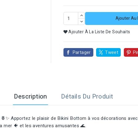

Ajouter Au 
Ajouter À La Liste De Souhaits
Partager
Tweet
Pi
Description
Détails Du Produit
🍍✨ Apportez le plaisir de Bikini Bottom à vos décorations avec
 la mer 🐠 et les aventures amusantes 🌊.