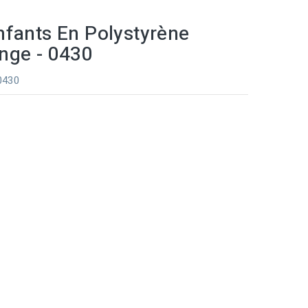
nfants En Polystyrène
nge - 0430
 0430