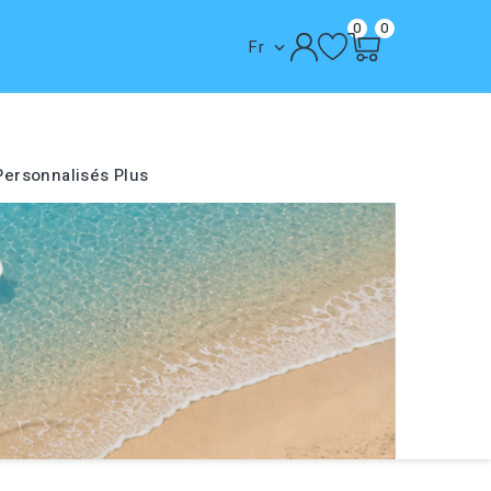
0
0
Fr

Personnalisés
Plus