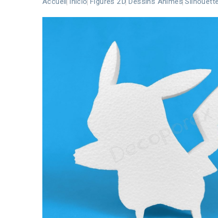
Accueil
Inicio
Figures 2D
Dessins Animés
Silhouett