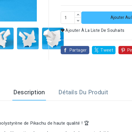

Ajouter Au 
Ajouter À La Liste De Souhaits
Partager
Tweet
Pi
Description
Détails Du Produit
olystyrène de Pikachu de haute qualité ! 🏆