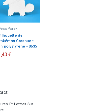
DecoPorex
Silhouette de
Pokémon Carapuce
en polystyrène - 0635
1,40 €
tact
ures Et Lettres Sur
re