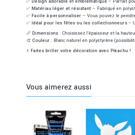
✅
Design adorable et emblématique
– Parfait po
✅
Matériau léger et résistant
– Fabriqué en polyst
✅
Facile à personnaliser
– Vous pouvez le peindre 
✅
Idéal pour les fêtes ou les collectionneurs
– U
📏
Dimensions
: Choisissez l’épaisseur et la hauteur
🎨
Couleur
: Blanc naturel en polystyrène (possibili
⚡
Faites briller votre décoration avec Pikachu !
Vous aimerez aussi