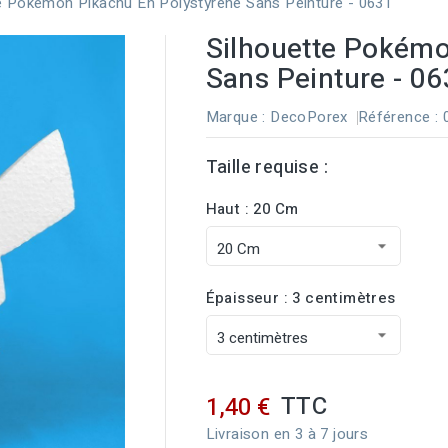
e Pokémon Pikachu En Polystyrène Sans Peinture - 0631
Silhouette Pokémo
Sans Peinture - 0
Marque :
DecoPorex
Référence
:
Taille requise :
Haut : 20 Cm
Épaisseur : 3 centimètres
TTC
1,40 €
Livraison en 3 à 7 jours