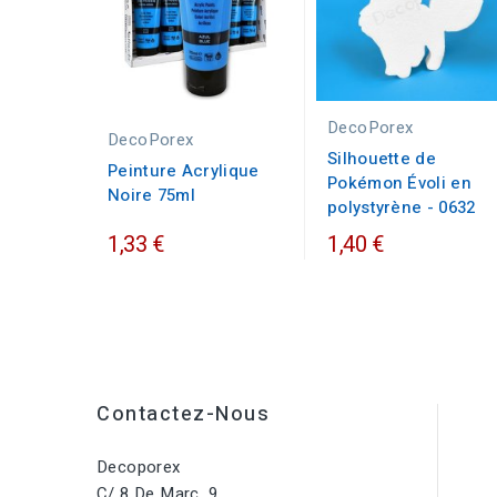
DecoPorex
DecoPorex
Silhouette de
Peinture Acrylique
Pokémon Évoli en
Noire 75ml
polystyrène - 0632
1,33 €
1,40 €
Contactez-Nous
Decoporex
C/ 8 De Març, 9