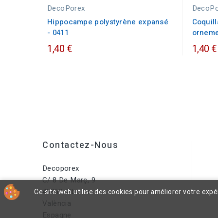
DecoPorex
DecoPo
Hippocampe polystyrène expansé
Coquill
- 0411
orneme
1,40 €
1,40 €
Contactez-Nous
Decoporex
C/ 8 De Març, 9
46860 Albaida
Ce site web utilise des cookies pour améliorer votre exp
València
Espagne