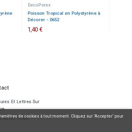
DecoPorex
tyrène
Poisson Tropical en Polystyrène à
Décorer - 0652
1,40 €
tact
ures Et Lettres Sur
re
aramètres de cookies à tout moment. Cliquez sur 'Accepter' pour
ntactez-Nous