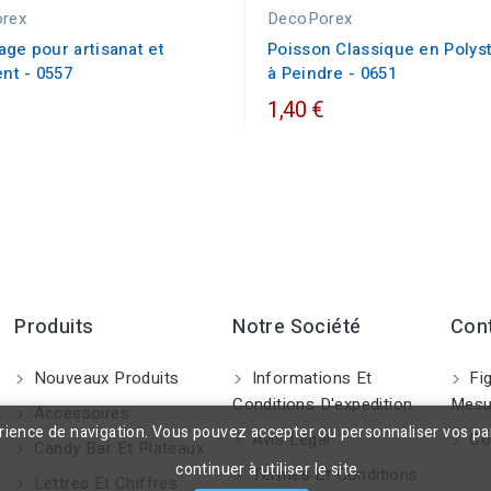
rex
DecoPorex
age pour artisanat et
Poisson Classique en Polys
nt - 0557
à Peindre - 0651
1,40 €
Produits
Notre Société
Con
Nouveaux Produits
Informations Et
Fig
Conditions D'expedition
Mesu
Accessoires
érience de navigation. Vous pouvez accepter ou personnaliser vos p
Avis Légal
Co
Candy Bar Et Plateaux
continuer à utiliser le site.
Termes Et Conditions
Lettres Et Chiffres