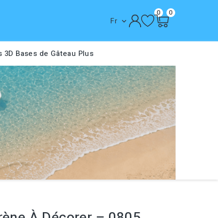
0
0
Fr

s 3D
Bases de Gâteau
Plus
yrène À Décorer – 0805