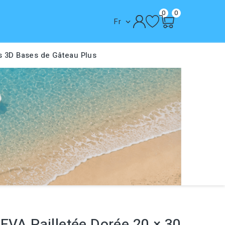
0
0
Fr

s 3D
Bases de Gâteau
Plus
EVA Pailletée Dorée 20 × 30