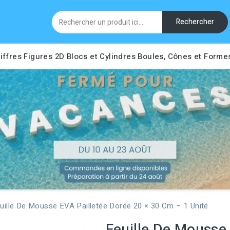
Rechercher
iffres
Figures 2D
Blocs et Cylindres
Boules, Cônes et Forme
uille De Mousse EVA Pailletée Dorée 20 × 30 Cm – 1 Unité
Feuille De Mousse 