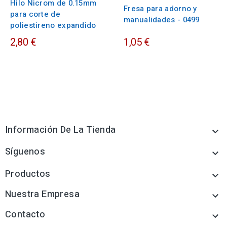
Hilo Nicrom de 0.15mm
Fresa para adorno y
para corte de
manualidades - 0499
poliestireno expandido
2,80 €
1,05 €
Información De La Tienda

Síguenos

Productos

Nuestra Empresa

Contacto
