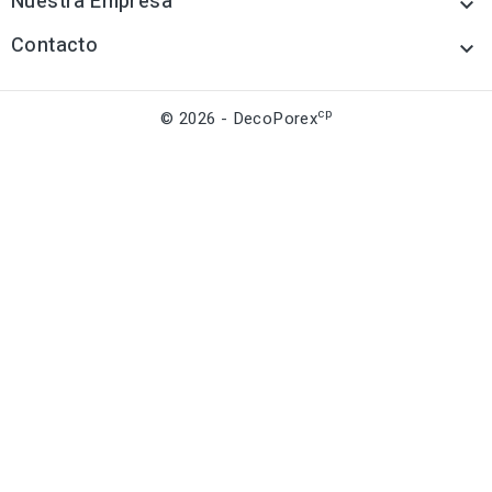
Nuestra Empresa

Contacto

cp
© 2026 - DecoPorex