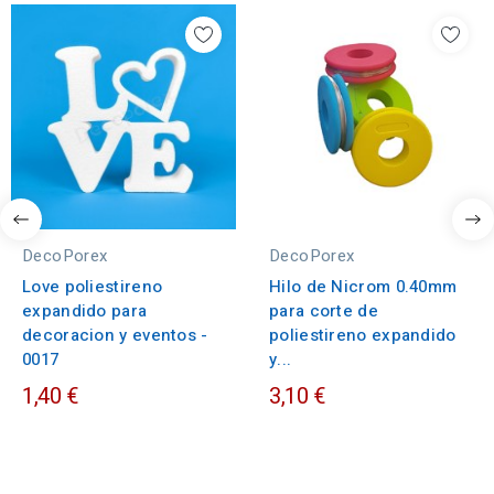
DecoPorex
DecoPorex
Love poliestireno
Hilo de Nicrom 0.40mm
expandido para
para corte de
decoracion y eventos -
poliestireno expandido
0017
y...
1,40 €
3,10 €