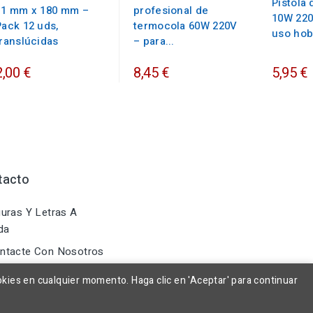
Pistola
11 mm x 180 mm –
profesional de
10W 220
Pack 12 uds,
termocola 60W 220V
uso hob
translúcidas
– para...
2,00 €
8,45 €
5,95 €
tacto
uras Y Letras A
da
ntacte Con Nosotros
okies en cualquier momento. Haga clic en 'Aceptar' para continuar