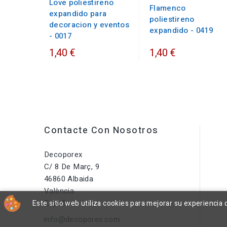
Love poliestireno
Flamenco
expandido para
poliestireno
decoracion y eventos
expandido - 0419
- 0017
1,40 €
1,40 €
Contacte Con Nosotros
Decoporex
C/ 8 De Març, 9
46860 Albaida
València
España
Este sitio web utiliza cookies para mejorar su experienci
info@decoporex.com