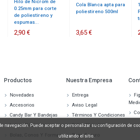
Hilo de Nicrom de
Cola Blanca apta para
0.25mm para corte
poliestireno 500ml
de poliestireno y
espumas...
2,90 €
3,65 €
Productos
Nuestra Empresa
Con
Novedades
Entrega
Fig
Medi
Accesorios
Aviso Legal
Co
Candy Bar Y Bandejas
Términos Y Condiciones
Letras Y Números
Sobre Nosotros
a de navegación. Puede aceptar o personalizar su configuración de co
Bolas, Conos Y Formas
Pago Seguro
utilizando el sitio.