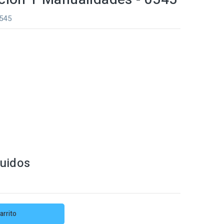
0545
luidos
arrito