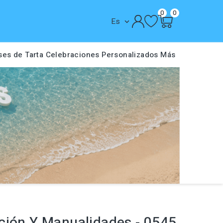
0
0
Es

ses de Tarta
Celebraciones
Personalizados
Más
ción Y Manualidades - 0545