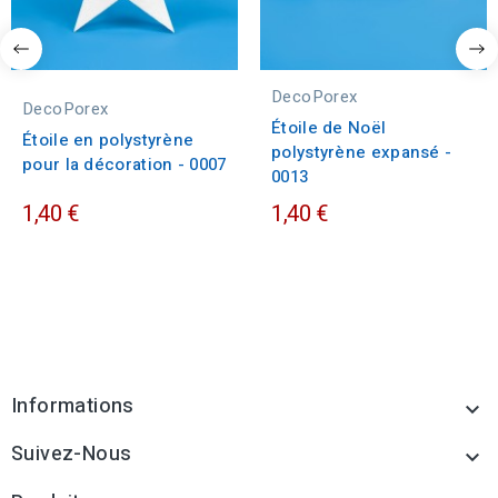
DecoPorex
DecoPorex
Étoile de Noël
Étoile en polystyrène
polystyrène expansé -
pour la décoration - 0007
0013
1,40 €
1,40 €
Informations

Suivez-Nous
