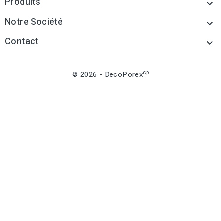
Produits

Notre Société

Contact

cp
© 2026 - DecoPorex