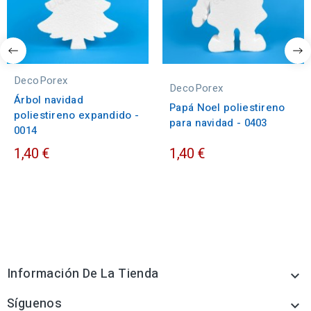
DecoPorex
DecoPorex
Árbol navidad
Papá Noel poliestireno
poliestireno expandido -
para navidad - 0403
0014
1,40 €
1,40 €
Información De La Tienda

Síguenos
