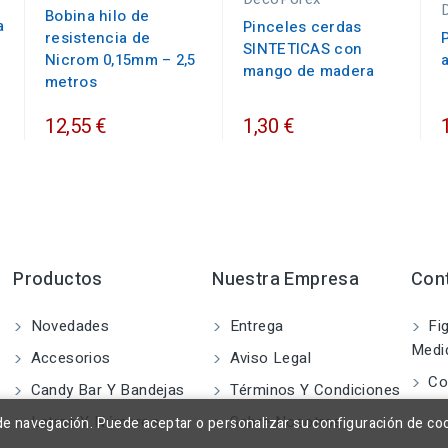
Bobina hilo de
a
Pinceles cerdas
resistencia de
SINTETICAS con
Nicrom 0,15mm – 2,5
mango de madera
metros
12,55 €
1,30 €
Productos
Nuestra Empresa
Con
Novedades
Entrega
Fig
Medi
Accesorios
Aviso Legal
Co
Candy Bar Y Bandejas
Términos Y Condiciones
Letras Y Números
Sobre Nosotros
a de navegación. Puede aceptar o personalizar su configuración de co