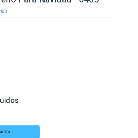
0403
luidos
arrito