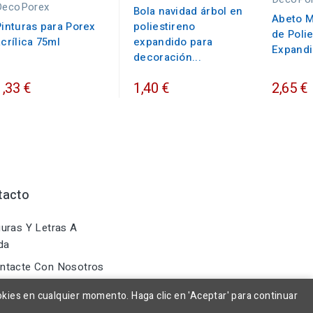
DecoPorex
Bola navidad árbol en
Abeto M
Pinturas para Porex
poliestireno
de Poli
acrílica 75ml
expandido para
Expandi
decoración...
1,33 €
1,40 €
2,65 €
tacto
uras Y Letras A
da
ntacte Con Nosotros
okies en cualquier momento. Haga clic en 'Aceptar' para continuar