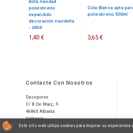
Bota navidad
Cola Blanca apta par
poliestireno
poliestireno 500ml
expandido
decoración navideña
- 0404
1,40 €
3,65 €
Contacte Con Nosotros
Decoporex
C/ 8 De Març, 9
46860 Albaida
València
España
Este sitio web utiliza cookies para mejorar su experienci