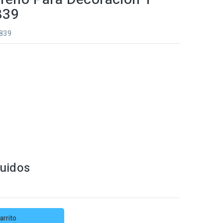
839
0839
luidos
arrito