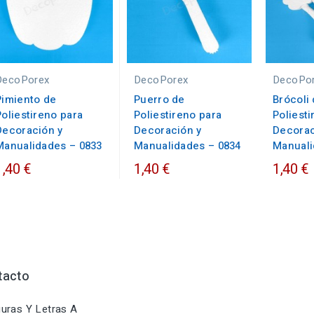
DecoPorex
DecoPorex
DecoPo
Pimiento de
Puerro de
Brócoli
Poliestireno para
Poliestireno para
Poliesti
Decoración y
Decoración y
Decorac
Manualidades – 0833
Manualidades – 0834
Manuali
1,40 €
1,40 €
1,40 €
tacto
uras Y Letras A