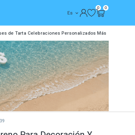
0
0
Es

ses de Tarta
Celebraciones
Personalizados
Más
839
ireno Para Decoración Y