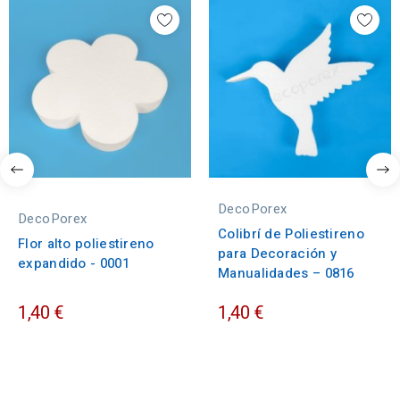
DecoPorex
DecoPorex
Colibrí de Poliestireno
Flor alto poliestireno
para Decoración y
expandido - 0001
Manualidades – 0816
1,40 €
1,40 €