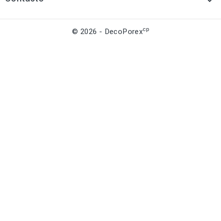

cp
© 2026 - DecoPorex