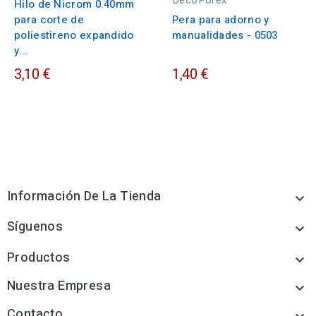
Hilo de Nicrom 0.40mm
para corte de
Pera para adorno y
poliestireno expandido
manualidades - 0503
y...
3,10 €
1,40 €
Información De La Tienda

Síguenos

Productos

Nuestra Empresa

Contacto