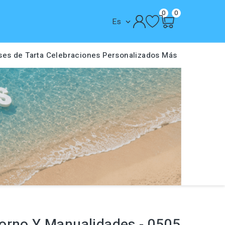
0
0
Es

ses de Tarta
Celebraciones
Personalizados
Más
orno Y Manualidades - 0505