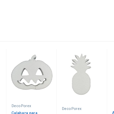
DecoPorex
DecoPorex
Calabaza para