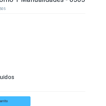
0505
luidos
arrito