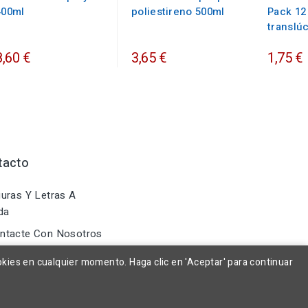
400ml
poliestireno 500ml
Pack 12
translú
8,60 €
3,65 €
1,75 €
tacto
uras Y Letras A
da
ntacte Con Nosotros
okies en cualquier momento. Haga clic en 'Aceptar' para continuar