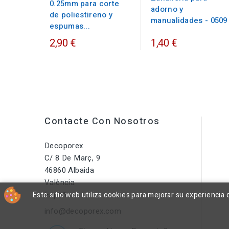
0.25mm para corte
adorno y
de poliestireno y
manualidades - 0509
espumas...
2,90 €
1,40 €
Contacte Con Nosotros
Decoporex
C/ 8 De Març, 9
46860 Albaida
València
España
Este sitio web utiliza cookies para mejorar su experienci
info@decoporex.com