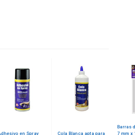
Barras 
Adhesivo en Spray
Cola Blanca apta para
7 mm x 