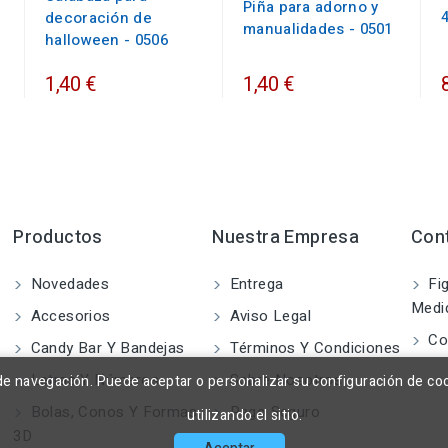
Piña para adorno y
decoración de
manualidades - 0501
halloween - 0506
1,40 €
1,40 €
Productos
Nuestra Empresa
Con
Novedades
Entrega
Fig
Medi
Accesorios
Aviso Legal
Co
Candy Bar Y Bandejas
Términos Y Condiciones
Letras Y Números
Sobre Nosotros
a de navegación. Puede aceptar o personalizar su configuración de co
Bolas, Conos Y Formas
Pago Seguro
utilizando el sitio.
3D