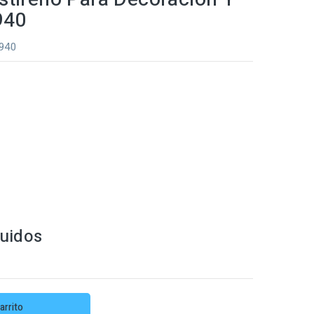
940
0940
luidos
arrito