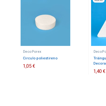
Nuevo
DecoPorex
DecoPo
Circulo poliestireno
Triángu
Decora
1,05 €
1,40 €