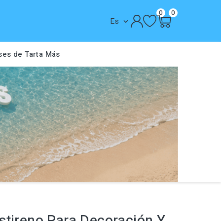
0
0
Es

ses de Tarta
Más
stireno Para Decoración Y