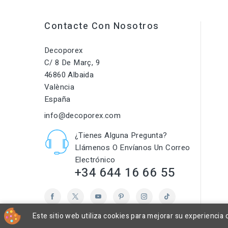
Contacte Con Nosotros
Decoporex
C/ 8 De Març, 9
46860 Albaida
València
España
info@decoporex.com
¿Tienes Alguna Pregunta?
Llámenos O Envíanos Un Correo
Electrónico
+34 644 16 66 55
Este sitio web utiliza cookies para mejorar su experienci